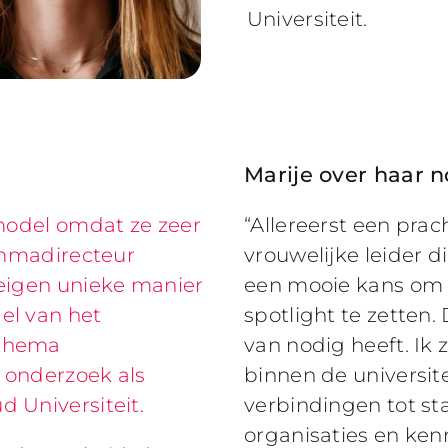
Universiteit.
Marije over haar 
lmodel omdat ze zeer
“Allereerst een pra
rammadirecteur
vrouwelijke leider 
 eigen unieke manier
een mooie kans om 
el van het
spotlight te zetten.
 thema
van nodig heeft. Ik 
 onderzoek als
binnen de universit
 Universiteit.
verbindingen tot s
organisaties en ke