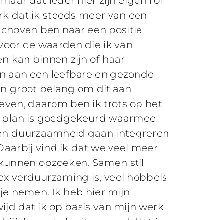
maar dat ieder hier zijn eigen rol
erk dat ik steeds meer van een
rschoven ben naar een positie
 voor de waarden die ik van
n kan binnen zijn of haar
en aan een leefbare en gezonde
van groot belang om dit aan
ven, daarom ben ik trots op het
en plan is goedgekeurd waarmee
en duurzaamheid gaan integreren
 Daarbij vind ik dat we veel meer
 kunnen opzoeken. Samen stil
ex verduurzaming is, veel hobbels
ntje nemen. Ik heb hier mijn
ijd dat ik op basis van mijn werk