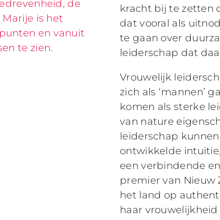
 gedrevenheid, de
kracht bij te zetten 
Marije is het
dat vooral als uitn
punten en vanuit
te gaan over duurz
en te zien.
leiderschap dat daar
Vrouwelijk leidersc
zich als ‘mannen’ g
komen als sterke le
van nature eigensch
leiderschap kunnen 
ontwikkelde intuït
een verbindende en 
premier van Nieuw Z
het land op authent
haar vrouwelijkheid 