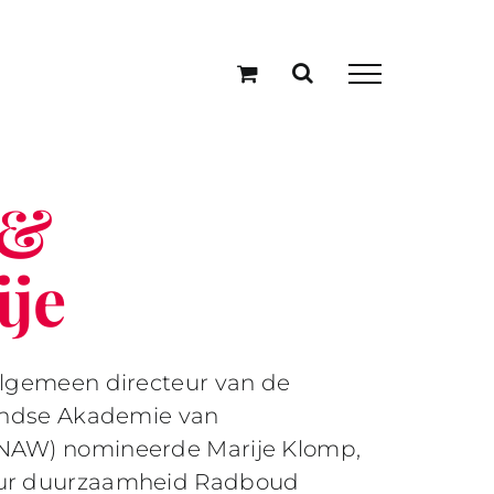
 &
je
lgemeen directeur van de
andse Akademie van
AW) nomineerde Marije Klomp,
ur duurzaamheid Radboud