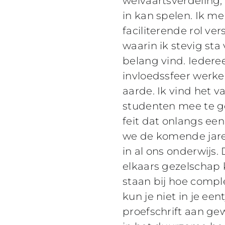
welvaartsverdeling, 
in kan spelen. Ik m
faciliterende rol ve
waarin ik stevig sta
belang vind. Iederee
invloedssfeer werk
aarde. Ik vind het 
studenten mee te ge
feit dat onlangs e
we de komende jar
in al ons onderwijs.
elkaars gezelschap
staan bij hoe compl
kun je niet in je ee
proefschrift aan gew