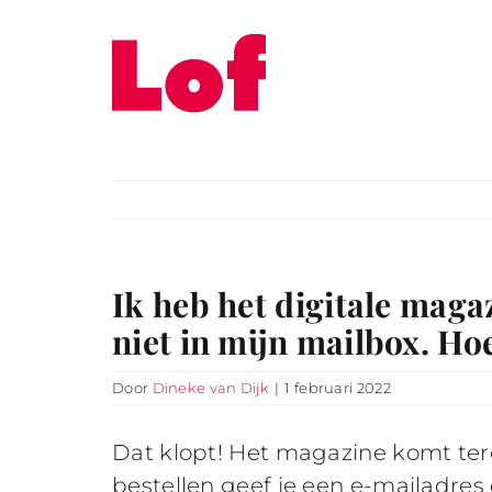
Ga
naar
inhoud
Ik heb het digitale maga
niet in mijn mailbox. Ho
Door
Dineke van Dijk
|
1 februari 2022
Dat klopt! Het magazine komt terec
bestellen geef je een e-mailadre