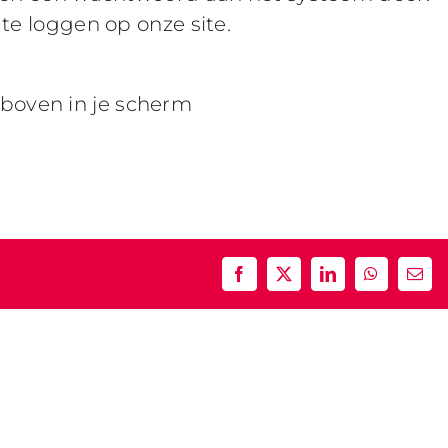
te loggen op onze site.
sboven in je scherm
”
Facebook
X
LinkedIn
WhatsApp
E-
mail