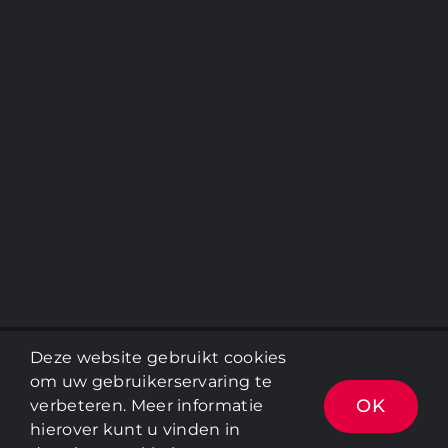
Deze website gebruikt cookies
Copyright 2012 - 2022 |
Avada Website Builder
by
ThemeFusion
| All Rights Reserved | Powered by
om uw gebruikerservaring te
WordPress
OK
verbeteren. Meer informatie
hierover kunt u vinden in
Facebook
Instagram
LinkedIn