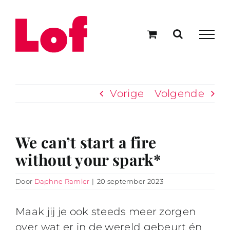
Ga
naar
inhoud
Vorige
Volgende
We can’t start a fire
without your spark*
Door
Daphne Ramler
|
20 september 2023
Maak jij je ook steeds meer zorgen
over wat er in de wereld gebeurt én