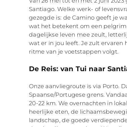
Van 26 mei tot en met 2 juni 2023
Santiago. Welke werk- of levensvr
gezegde is: de Camino geeft je w
wat het betekent om een pelgrim t
dagelijkse leven mee zeult, letterl
wat er in jou leeft. Je zult ervare
ritme van je voetstappen volgt.
De Reis: van Tui naar Sant
Onze aanvliegroute is via Porto.
Spaanse/Portugese grens. Vandaa
20-22 km. We overnachten in loka
heerlijke eten, de lichaamsbewegi
landschap, de goede verdiepende