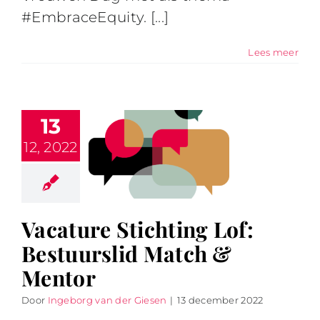
#EmbraceEquity. [...]
Lees meer
13
12, 2022
Vacature Stichting Lof:
Bestuurslid Match &
Mentor
Door
Ingeborg van der Giesen
|
13 december 2022