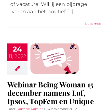
Lof vacature! Wil jij een bijdrage
leveren aan het positief [...]
Lees meer
24
11, 2022
Webinar Being Woman 15
december namens Lof,
Ipsos, TopFem en Unique
Door
Daphne Ramler
|
24 november 2022