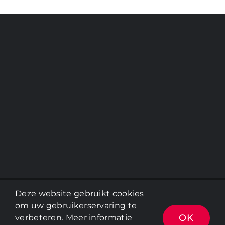
Deze website gebruikt cookies
Copyright 2012 - 2022 |
Avada Website Builder
by
ThemeFusion
| All Rights Reserved | Powered by
om uw gebruikerservaring te
WordPress
OK
verbeteren. Meer informatie