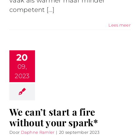
vaak als warmer maar minder
competent [...]
Lees meer
20
09,
2023
We can’t start a fire
without your spark*
Door
Daphne Ramler
|
20 september 2023