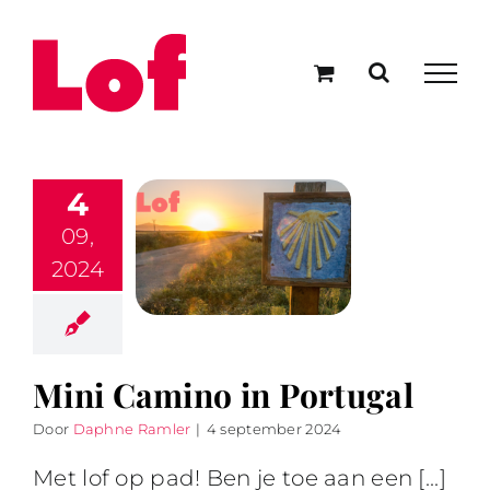
Ga
naar
inhoud
4
09,
2024
Mini Camino in Portugal
Door
Daphne Ramler
|
4 september 2024
Met lof op pad! Ben je toe aan een [...]