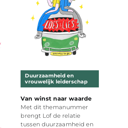
r
Duurzaamheid en
vrouwelijk leiderschap
Van winst naar waarde
n
Met dit themanummer
brengt Lof de relatie
tussen duurzaamheid en