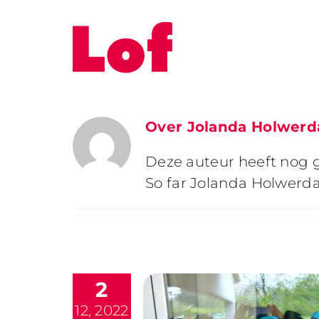
Ga
naar
inhoud
Over
Jolanda Holwerd
Deze auteur heeft nog g
So far Jolanda Holwerda
2
12, 2022